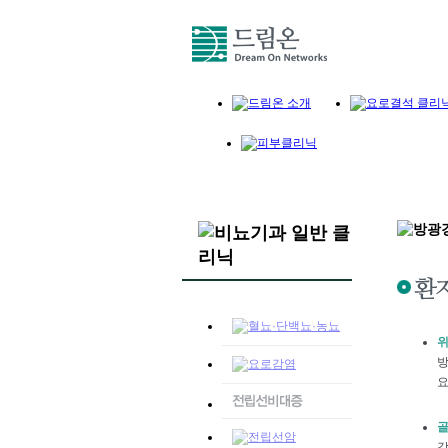
위
방
요
골
강