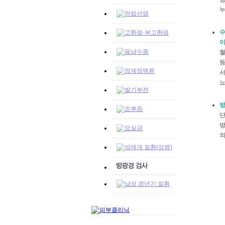
누
수
이
혈
등
서
뇨
방
단
방
의